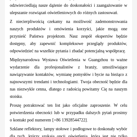
odzwierciedlają nasze dążenie do doskonałości i zaangażowanie w
ulepszanie rozwiązań oświetleniowych do różnych zastosowań.
Z niecierpliwością czekamy na możliwość zademonstrowania
naszych produktów i omówienia korzyści, jakie mogą one
przynieść Państwa projektom. Nasz zespół ekspertów będzie
dostępny, aby zapewnić kompleksowe przeglądy produktów,
odpowiedzieć na wszelkie pytania i zbadać potencjalną współpracę.
Międzynarodowa Wystawa Oświetlenia w Guangzhou to ważne
wydarzenie dla profesjonalistów z branży, umożliwiające
nawiązywanie kontaktów, wymianę pomysłów i bycie na bieżąco z
najnowszymi trendami i technologiami. Twoja obecność będzie dla
nas niezwykle cenna, dlatego z radością powitamy Cię na naszym
stoisku.
Proszę potraktować ten list jako oficjalne zaproszenie. W celu
potwierdzenia obecności lub w przypadku dalszych pytań prosimy
o kontakt pod numerem [+86 13928544722].
Szklane reflektory, lampy stołowe i podłogowe to doskonały wybór
dla tych, którzy szukają opcji oświetlenia, która jest nie tylko