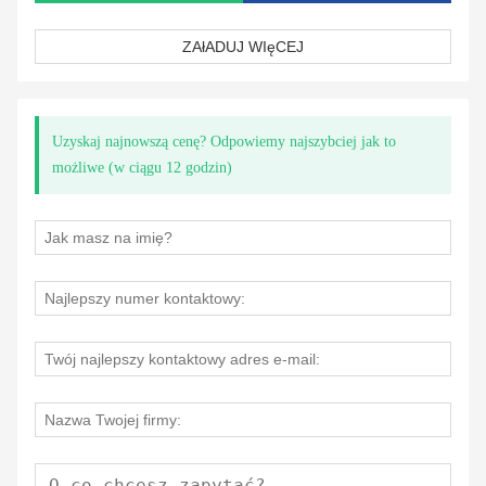
wyborem dla osób poszukujących wydajnego i elastycznego
oświetlenia.
ZAłADUJ WIęCEJ
Uzyskaj najnowszą cenę? Odpowiemy najszybciej jak to
możliwe (w ciągu 12 godzin)