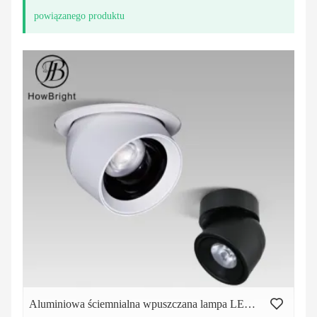
powiązanego produktu
Aluminiowa ściemnialna wpuszczana lampa LED do pokazów scenicznych 10W okrągła