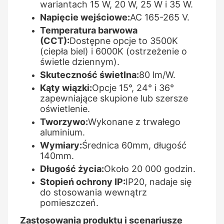
wariantach 15 W, 20 W, 25 W i 35 W.
Napięcie wejściowe:
AC 165-265 V.
Temperatura barwowa
(CCT):
Dostępne opcje to 3500K
(ciepła biel) i 6000K (ostrzeżenie o
świetle dziennym).
Skuteczność świetlna:
80 lm/W.
Kąty wiązki:
Opcje 15°, 24° i 36°
zapewniające skupione lub szersze
oświetlenie.
Tworzywo:
Wykonane z trwałego
aluminium.
Wymiary:
Średnica 60mm, długość
140mm.
Długość życia:
Około 20 000 godzin.
Stopień ochrony IP:
IP20, nadaje się
do stosowania wewnątrz
pomieszczeń.
Zastosowania produktu i scenariusze