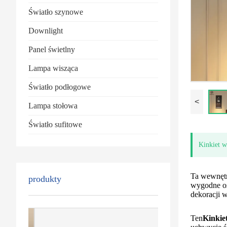
Światło szynowe
Downlight
Panel świetlny
Lampa wisząca
Światło podłogowe
<
Lampa stołowa
Światło sufitowe
Kinkiet 
Ta wewnętr
produkty
wygodne oś
dekoracji 
Ten
Kinki