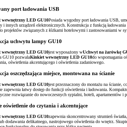
ny port ładowania USB
et wewnętrzny LED GU10
Posiada wygodny port ładowania USB, umoż
y i innych urządzeń elektronicznych. Konstrukcja z funkcją ładowani
 do projektów związanych z łóżkami hotelowymi i zastosowaniami w sy
kcja uchwytu lampy GU10
et wewnętrzny LED GU10
jest wyposażony w
Uchwyt na żarówkę G
ja GU10 pozwala
Kinkiet wewnętrzny LED GU10
do wspomagania ośw
ania, oświetlenia akcentującego i oświetlenia zadaniowego.
cja oszczędzająca miejsce, montowana na ścianie
et wewnętrzny LED GU10
jest przeznaczony do montażu na ścianie, c
ie zapewnia łatwy dostęp do funkcji oświetlenia i ładowania. Kompak
tyczne rozwiązanie do nowoczesnych sypialni, hoteli, apartamentów i 
 oświetlenie do czytania i akcentujące
et wewnętrzny LED GU10
zapewnia skoncentrowany strumień światła, 
lub dodawania delikatnego, nastrojowego oświetlenia do wnętrz. Skupi
ce funkcjonalny do stosowania przy łóżku pacjenta.