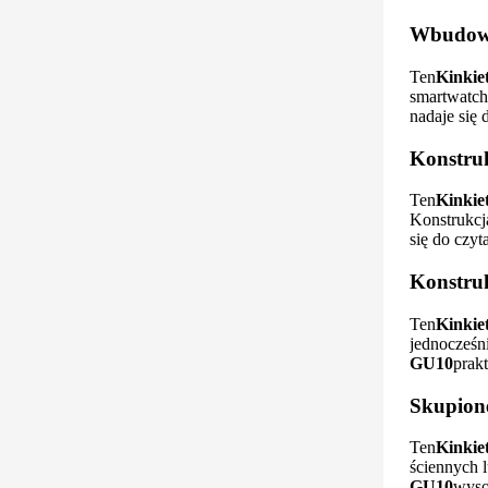
Wbudowa
Ten
Kinki
smartwatch
nadaje się
Konstru
Ten
Kinki
Konstrukc
się do czyt
Konstruk
Ten
Kinki
jednocześn
GU10
prak
Skupione
Ten
Kinki
ściennych 
GU10
wyso