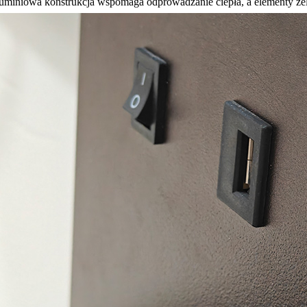
uminiowa konstrukcja wspomaga odprowadzanie ciepła, a elementy żel