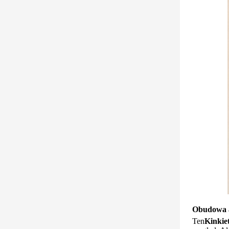
Obudowa a
Ten
Kinki