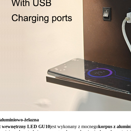
luminiowo-żelazna
et wewnętrzny LED GU10
jest wykonany z mocnego
korpus z alumini