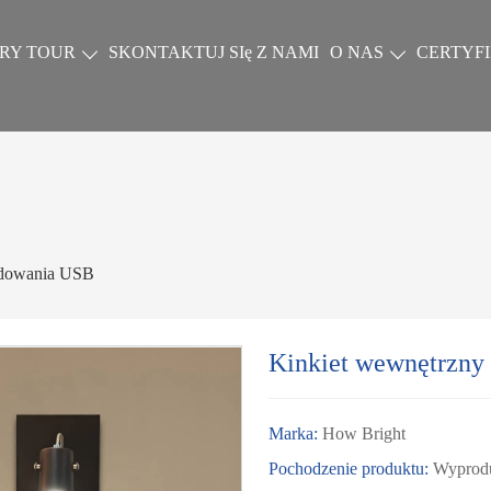
RY TOUR
SKONTAKTUJ SIę Z NAMI
O NAS
CERTYF
adowania USB
Kinkiet wewnętrzn
Marka:
How Bright
Pochodzenie produktu:
Wyprod