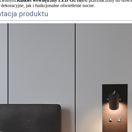
ciennym.
Kinkiet wewnętrzny LED GU10
jest przeznaczony do now
 dekoracyjne, jak i funkcjonalne oświetlenie nocne.
tacja produktu
Aluminiowa 9W biała lampa ścienna LED do sypialni