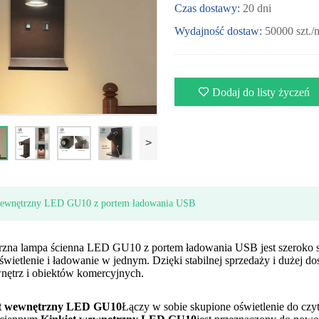
Czas dostawy:
20 dni
Wydajność dostaw:
50000 szt./
Dodaj do listy życzeń
>
wewnętrzny LED GU10 z portem ładowania USB
zna lampa ścienna LED GU10 z portem ładowania USB jest szeroko sto
wietlenie i ładowanie w jednym. Dzięki stabilnej sprzedaży i dużej 
wnętrz i obiektów komercyjnych.
et wewnętrzny LED GU10
Łączy w sobie skupione oświetlenie do c