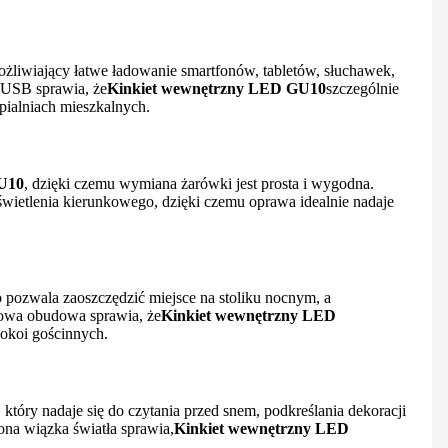
liwiający łatwe ładowanie smartfonów, tabletów, słuchawek,
a USB sprawia, że
Kinkiet wewnętrzny LED GU10
szczególnie
pialniach mieszkalnych.
U10
, dzięki czemu wymiana żarówki jest prosta i wygodna.
ietlenia kierunkowego, dzięki czemu oprawa idealnie nadaje
o pozwala zaoszczędzić miejsce na stoliku nocnym, a
towa obudowa sprawia, że
Kinkiet wewnętrzny LED
pokoi gościnnych.
który nadaje się do czytania przed snem, podkreślania dekoracji
ona wiązka światła sprawia,
Kinkiet wewnętrzny LED