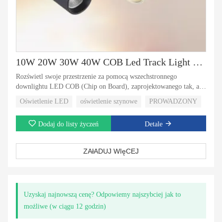
10W 20W 30W 40W COB Led Track Light Shop Focus Lamp Retail Spot Lighting Oprawy Reflektory Liniowa magnetyczna lampa śledząca szynę
Rozświetl swoje przestrzenie za pomocą wszechstronnego
downlightu LED COB (Chip on Board), zaprojektowanego tak, aby
oferować jasne, energooszczędne oświetlenie do różnych
Oświetlenie LED
oświetlenie szynowe
PROWADZONY
zastosowań. Idealny do biur, sklepów detalicznych, domów i
obiektów komercyjnych, ten nowoczesny downlight łączy
Dodaj do listy życzeń
Detale
zaawansowaną technologię LED z eleganckim wzornictwem.
ZAłADUJ WIęCEJ
Uzyskaj najnowszą cenę? Odpowiemy najszybciej jak to
możliwe (w ciągu 12 godzin)