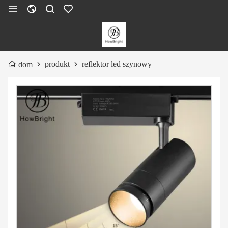
produkt
reflektor led szynowy
dom