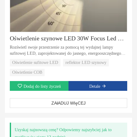
Oświetlenie szynowe LED 30W Focus Led Regulowane Oświetlenie szynowe Zoomable Regulowane Oświetlenie szynowe 360
Rozświetl swoje przestrzenie za pomocą tej wydajnej lampy
sufitowej LED, zaprojektowanej do jasnego, energooszczędnego
oświetlenia. Idealna do biur, sklepów detalicznych, domów i
Oświetlenie sufitowe LED
reflektor LED szynowy
przestrzeni komercyjnych, łączy funkcjonalność z nowoczesnym
wzornictwem, aby ulepszyć każde otoczenie.
Oświetlenie COB
Dodaj do listy życzeń
Detale
ZAłADUJ WIęCEJ
Uzyskaj najnowszą cenę? Odpowiemy najszybciej jak to